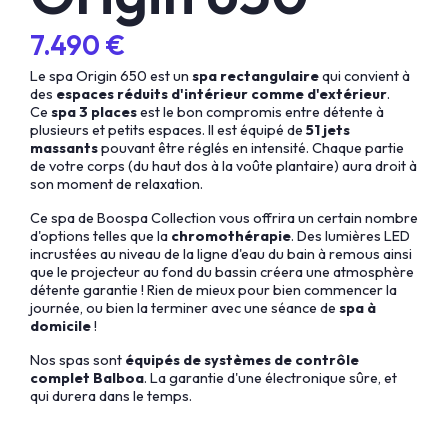
7.490 €
Le spa Origin 650 est un
spa rectangulaire
qui convient à
des
espaces réduits d'intérieur comme d'extérieur
.
Ce
spa 3 places
est le bon compromis entre détente à
plusieurs et petits espaces. Il est équipé de
51 jets
massants
pouvant être réglés en intensité. Chaque partie
de votre corps (du haut dos à la voûte plantaire) aura droit à
son moment de relaxation.
Ce spa de Boospa Collection vous offrira un certain nombre
d'options telles que la
chromothérapie
. Des lumières LED
incrustées au niveau de la ligne d'eau du bain à remous ainsi
que le projecteur au fond du bassin créera une atmosphère
détente garantie ! Rien de mieux pour bien commencer la
journée, ou bien la terminer avec une séance de
spa à
domicile
!
Nos spas sont
équipés de systèmes de contrôle
complet Balboa
. La garantie d'une électronique sûre, et
qui durera dans le temps.